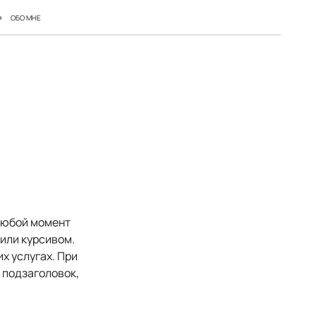
ОБО МНЕ
 любой момент
 или курсивом.
х услугах. При
 подзаголовок,